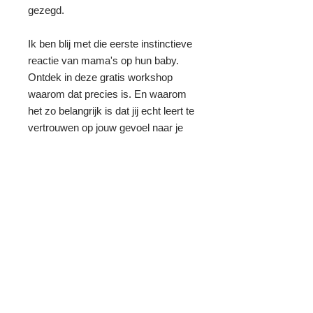
gezegd.
Ik ben blij met die eerste instinctieve
reactie van mama's op hun baby.
Ontdek in deze gratis workshop
waarom dat precies is. En waarom
het zo belangrijk is dat jij echt leert te
vertrouwen op jouw gevoel naar je
baby.
Deze workshop is de voorbereiding
op de online cursus: Een gelukkige
baby zonder stress.
Waar je nog meer ontdekt over dit
onderwerp: de oerinstincten van
baby en mama. Maar dan specifiek
gericht op: stress, slapen, voeding
en zo meer.