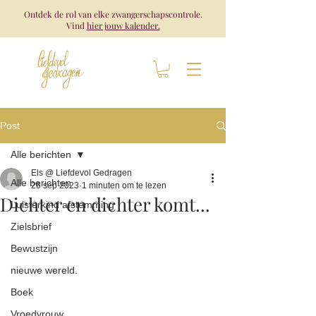
Ontdek de rol van elke zwangerschapscontrole.
Vind
hier jouw kalender.
Post
Alle berichten
Els @ Liefdevol Gedragen
Alle berichten
26 sep 2023
1 minuten om te lezen
Dichter en dichter komt...
Luisterkind afstemming
Zielsbrief
Bewustzijn
nieuwe wereld.
Boek
Vroedvrouw