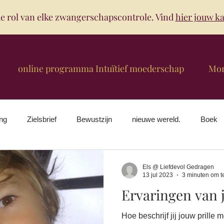
e rol van elke zwangerschapscontrole. Vind
hier jouw ka
online programma Intuïtief moederschap
Mo
ing
Zielsbrief
Bewustzijn
nieuwe wereld.
Boek
Baby's
coaching
Els @ Liefdevol Gedragen
13 jul 2023
3 minuten om t
Ervaringen van 
Hoe beschrijf jij jouw prille