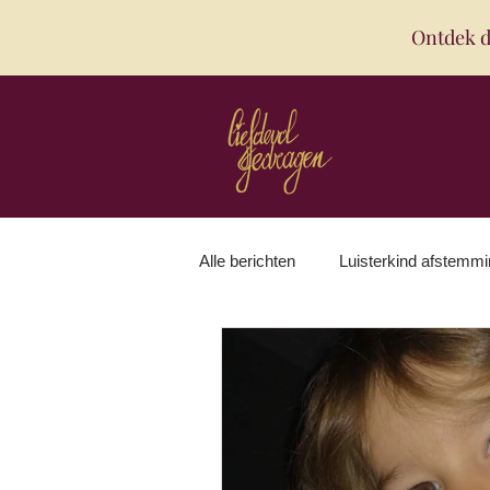
Ontdek d
Alle berichten
Luisterkind afstemm
Prille ouderschap
Mama zijn