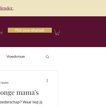
lender.
Plan jouw afspraak
re
Vroedvrouw
e lezen
jonge mama's
 moederschap? Waar liep jij