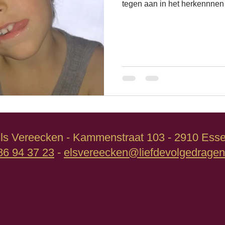
tegen aan in het herkennnen
ls Vereecken - Kammenstraat 103 - 2910 Ess
86 94 37 23
-
elsvereecken@liefdevolgedragen