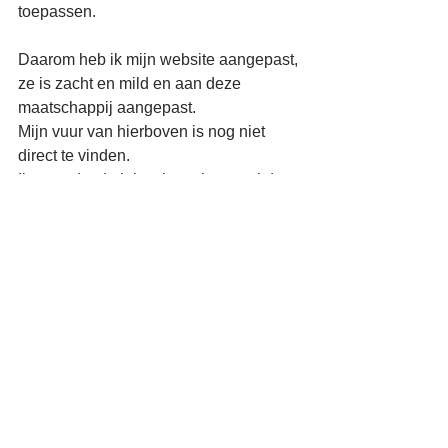
toepassen.
Daarom heb ik mijn website aangepast,
ze is zacht en mild en aan deze 
maatschappij aangepast.
Mijn vuur van hierboven is nog niet 
direct te vinden.
Ik weet dat de juiste intentie er wel door 
vloeit.
En toen kwam ik deze blog tegen...
Na jaren dromen over schrijven,
voel ik nu dat de tijd rijp is.
Mijn ervaringen zijn niet gangbaar,
maar er komen steeds meer mensen in 
mijn leven die dit ook ervaren.
En wat voor een verrijking is dat.