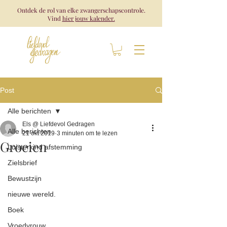
Ontdek de rol van elke zwangerschapscontrole.
Vind
hier jouw kalender.
Post
Alle berichten
Els @ Liefdevol Gedragen
Alle berichten
21 okt 2019
3 minuten om te lezen
Groeien
Luisterkind afstemming
Zielsbrief
Bewustzijn
nieuwe wereld.
Boek
Vroedvrouw