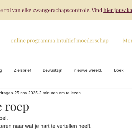
e rol van elke zwangerschapscontrole. Vind
hier jouw ka
online programma Intuïtief moederschap
Mo
ng
Zielsbrief
Bewustzijn
nieuwe wereld.
Boek
edragen
25 nov 2025
2 minuten om te lezen
Baby's
coaching
e roep
pel.
ren naar wat je hart te vertellen heeft.