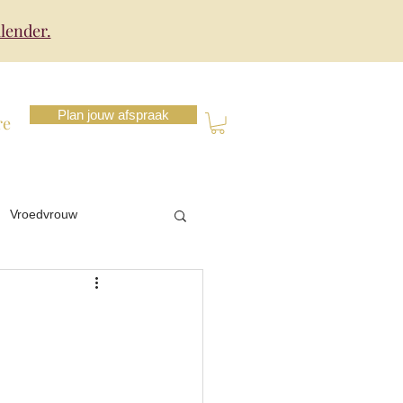
lender.
Plan jouw afspraak
re
Vroedvrouw