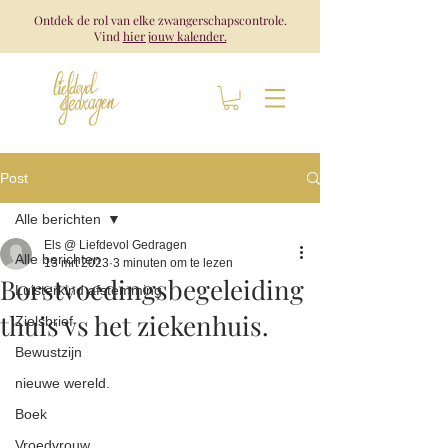
Ontdek de rol van elke zwangerschapscontrole.
Vind
hier jouw kalender.
Post
Alle berichten
Els @ Liefdevol Gedragen
Alle berichten
13 mrt 2023
3 minuten om te lezen
Borstvoedingsbegeleiding
Luisterkind afstemming
thuis vs het ziekenhuis.
Zielsbrief
Bewustzijn
nieuwe wereld.
Boek
Vroedvrouw