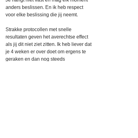
anders beslissen. En ik heb respect 
voor elke beslissing die jij neemt.
Strakke protocollen met snelle 
resultaten geven het averechtse effect 
als jij dit niet ziet zitten. Ik heb liever dat 
je 4 weken er over doet om ergens te 
geraken en dan nog steeds 
borstvoeding geeft,
dan een strak protocol met effect 
binnen 2 dagen, maar jij het na 1 dag 
opgeeft en overstapt op kunstvoeding.
Want elke slok moedermelk die  bij je 
baby geraakt zorgt voor een gezonde 
boost.
en weet je:
Een gelukkige moeder is de basis van 